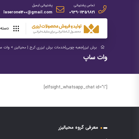
تماس پشتیبانی
پشتیبانی ایمیل
laserone1400@gmail.com
0939-7359821
دسته 
برش لیزر|جعبه چوبی|خدمات برش لیزری کرج | محیالیزر
>
وات س
وات ساپ
[elfsight_whatsapp_chat id=”1″]
معرفی گروه محیالیزر