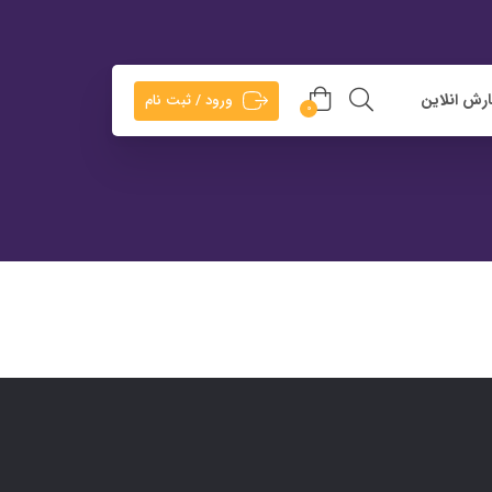
رش انلاین
ورود / ثبت نام
0