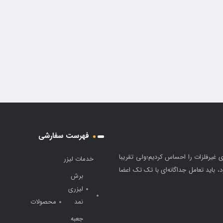
فهرست سفارشی
 لیزری غیرفلزات را احساس کردیم؛ولی تقریبا
خدمات لیزر
باید تعامل جداگانه‌ای با تک تک اعضا
برش
لیزری
نمد
محصولات
جعبه