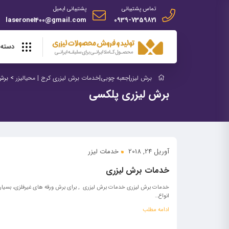
تماس پشتیبانی
پشتیبانی ایمیل
laserone1400@gmail.com
0939-7359821
دسته 
برش لیزر|جعبه چوبی|خدمات برش لیزری کرج | محیالیزر
>
برش
برش لیزری پلکسی
آوریل 24, 2018
خدمات لیزر
خدمات برش لیزری
خدمات برش لیزری خدمات برش لیزری , برای برش ورقه های غیرفلزی، بسیار
انواع…
ادامه مطلب