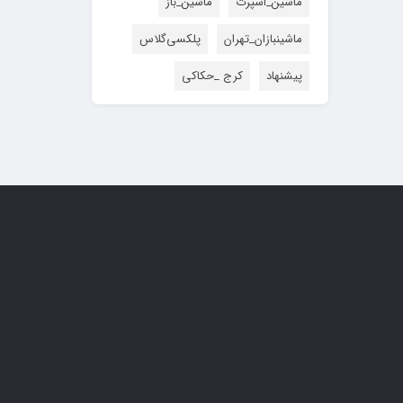
ماشین_اسپرت
ماشین_باز
ماشینبازان_تهران
پلکسی‌گلاس
پیشنهاد
کرج _حکاکی