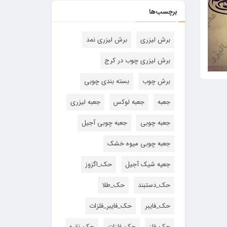
برچسب‌ها
برش لیزری
برش لیزری نمد
برش لیزری چوب در کرج
برش چوب
بسته بندی چوبی
جعبه
جعبه لوکس
جعبه لیزری
جعبه چوبی
جعبه چوبی آجیل
جعبه چوبی میوه خشک
جعیه شیک آجیل
حک_اگزوز
حک_دستبند
حک_طلا
حک_فایبر
حک_فایبر_فلزات
حک_فلز
حک_فلزات
حک_نقره