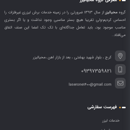
معرفی گروه محیالیزر
گروه
محیالیزر
از سال 1393 ضرورتی را در زمینه خدمات برش لیزری غیرفلزات را
احساس کردیم؛ولی تقریبا هیچ بستر مناسبی وجود نداشت و یا اگر بستری
مناسب موجود بود، باید تعامل جداگانه‌ای با تک تک اعضا این صنف اتفاق
می‌افتاد..
کرج ، بلوار شهید بهشتی ، بعد از بازار اهن ،محیالیزر
09397359821
laserone1400@gmail.com
فهرست سفارشی
خدمات لیزر