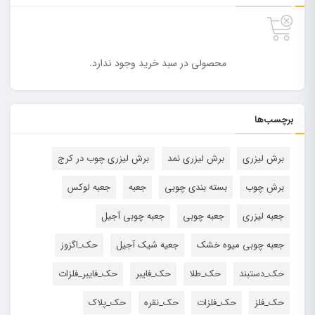
محصولی در سبد خرید وجود ندارد.
برچسب‌ها
برش لیزری
برش لیزری نمد
برش لیزری چوب در کرج
برش چوب
بسته بندی چوبی
جعبه
جعبه لوکس
جعبه لیزری
جعبه چوبی
جعبه چوبی آجیل
جعبه چوبی میوه خشک
جعیه شیک آجیل
حک_اگزوز
حک_دستبند
حک_طلا
حک_فایبر
حک_فایبر_فلزات
حک_فلز
حک_فلزات
حک_نقره
حک_پلاک