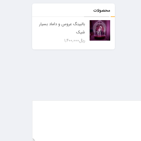
محصولات
بالبینگ عروس و داماد بسیار
شیک
﷼
1,400,000