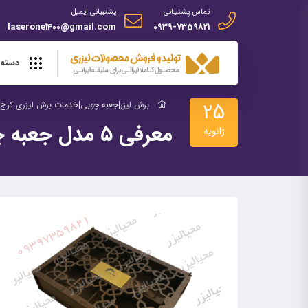
تماس پشتیبانی
پشتیبانی ایمیل
laserone1400@gmail.com
0939-7359821
دسته 
25
برش لیزر|جعبه چوبی|خدمات برش لیزری کرج |
معرفی ۵ مدل جعبه چوبی مخصوص آجیل
ژانویه