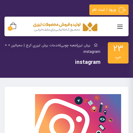
ورود / ثبت نام
0
23
برش لیزر|جعبه چوبی|خدمات برش لیزری کرج | محیالیزر
> >
instagram
می
instagram