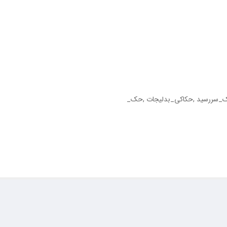
ک_سررسید ,حکاکی_بدلیجات ,حک_