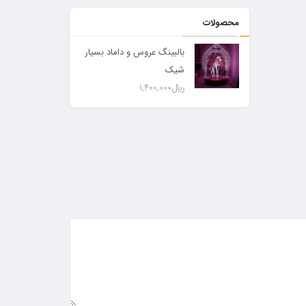
محصولات
بالبینگ عروس و داماد بسیار
شیک
﷼
1,400,000