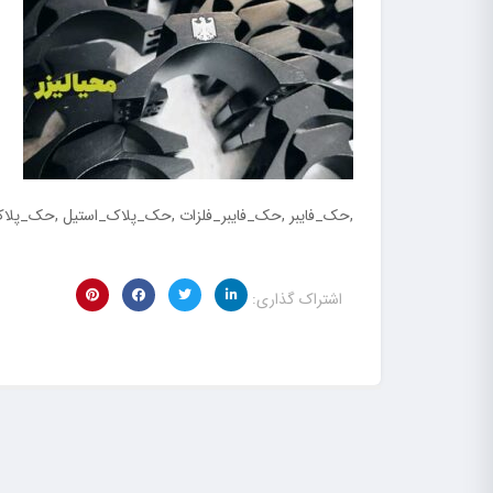
,حک_فایبر ,حک_فایبر_فلزات ,حک_پلاک_استیل ,حک_پلا
اشتراک گذاری: