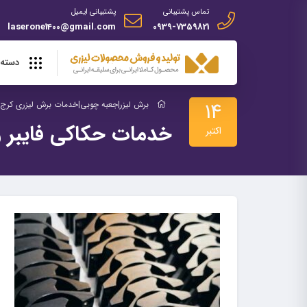
تماس پشتیبانی
پشتیبانی ایمیل
laserone1400@gmail.com
0939-7359821
دسته 
14
برش لیزر|جعبه چوبی|خدمات برش لیزری کرج |
خدمات حکاکی فایبر و
اکتبر