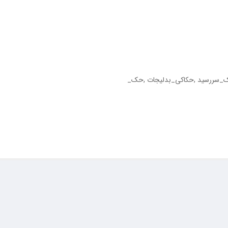
ک_سررسید ,حکاکی_بدلیجات ,حک_