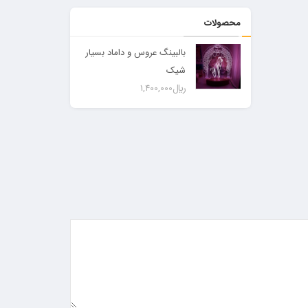
محصولات
بالبینگ عروس و داماد بسیار
شیک
﷼
1,400,000