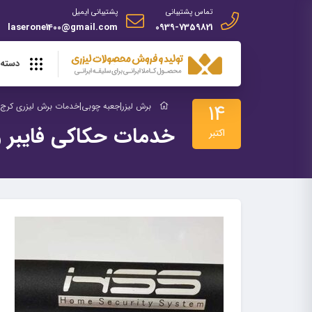
تماس پشتیبانی
پشتیبانی ایمیل
laserone1400@gmail.com
0939-7359821
دسته 
14
برش لیزر|جعبه چوبی|خدمات برش لیزری کرج |
خدمات حکاکی فایبر و
اکتبر