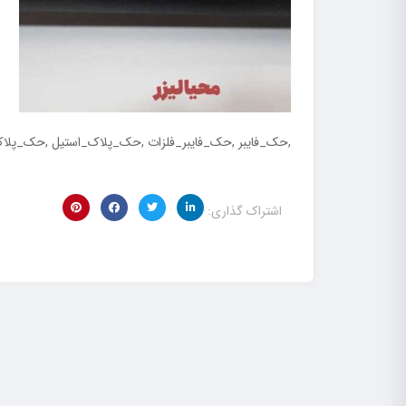
,حک_فایبر ,حک_فایبر_فلزات ,حک_پلاک_استیل ,حک_پلا
اشتراک گذاری: